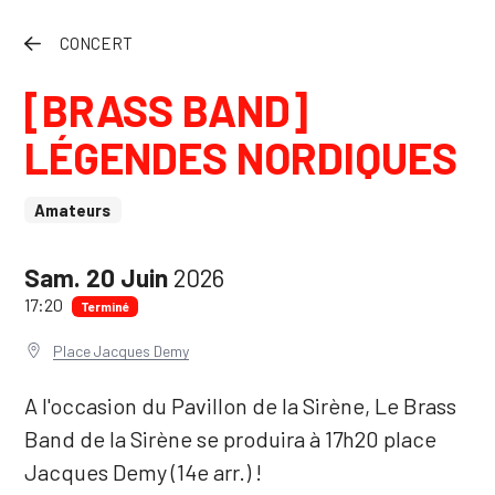
Instagram
CONCERT
Facebook
[BRASS BAND]
Youtube
LÉGENDES NORDIQUES
Newsletter
Amateurs
Le Pavillon de la Sirène
Sam.
20
Juin
2026
L'association La Sirène de Paris
17:20
Terminé
Place Jacques Demy
A l'occasion du Pavillon de la Sirène, Le Brass
Band de la Sirène se produira à 17h20 place
Jacques Demy (14e arr.) !