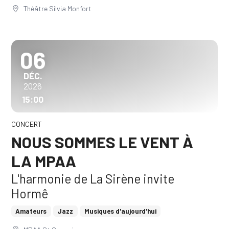
Théâtre Silvia Monfort
06
DÉCEMBRE
DÉC.
2026
15:00
CONCERT
NOUS SOMMES LE VENT À
LA MPAA
L'harmonie de La Sirène invite
Hormê
Amateurs
Jazz
Musiques d'aujourd'hui