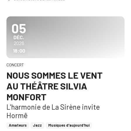
05
DÉCEMBRE
DÉC.
2026
18:00
CONCERT
NOUS SOMMES LE VENT
AU THÉÂTRE SILVIA
MONFORT
L'harmonie de La Sirène invite
Hormê
Amateurs
Jazz
Musiques d'aujourd'hui