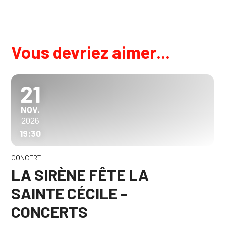
Vous devriez aimer...
21
NOVEMBRE
NOV.
2026
19:30
CONCERT
LA SIRÈNE FÊTE LA
SAINTE CÉCILE -
CONCERTS