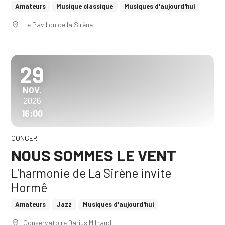
Amateurs
Musique classique
Musiques d'aujourd'hui
Le Pavillon de la Sirène
29
NOVEMBRE
NOV.
2026
16:00
CONCERT
NOUS SOMMES LE VENT
L'harmonie de La Sirène invite
Hormê
Amateurs
Jazz
Musiques d'aujourd'hui
Conservatoire Darius Milhaud