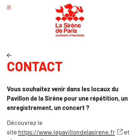
Aller au contenu principal
Agenda
CONTACT
Nous connaître
Saison musicale
Vous souhaitez venir dans les locaux du
Actualités
Pavillon de la Sirène pour une répétition, un
Nous rejoindre
enregistrement, un concert ?
Découvrez le
site
https://www.lepavillondelasirene.fr
et
Contact