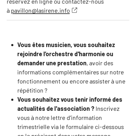
réservez en ligne ou contactez-nous
Instagram
à
pavillon@lasirene.info
Facebook
Youtube
Vous êtes musicien, vous souhaitez
Newsletter
rejoindre l’orchestre d'harmonie ou
demander une prestation
, avoir des
Le Pavillon de la Sirène
informations complémentaires sur notre
L'association La Sirène de Paris
fonctionnement ou encore assister à une
répétition ?
Vous souhaitez vous tenir informé des
actualités de l'association ?
Inscrivez
vous à notre lettre d'information
trimestrielle via le formulaire ci-dessous
en le précisant dans votre message.