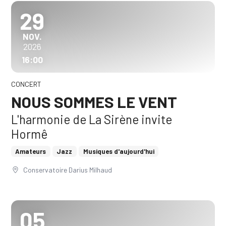
29
NOVEMBRE
NOV.
2026
16:00
CONCERT
NOUS SOMMES LE VENT
L'harmonie de La Sirène invite
Hormê
Amateurs
Jazz
Musiques d'aujourd'hui
Conservatoire Darius Milhaud
05