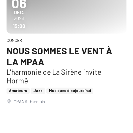
06
DÉCEMBRE
DÉC.
2026
15:00
CONCERT
NOUS SOMMES LE VENT À
LA MPAA
L'harmonie de La Sirène invite
Hormê
Amateurs
Jazz
Musiques d'aujourd'hui
MPAA St Germain