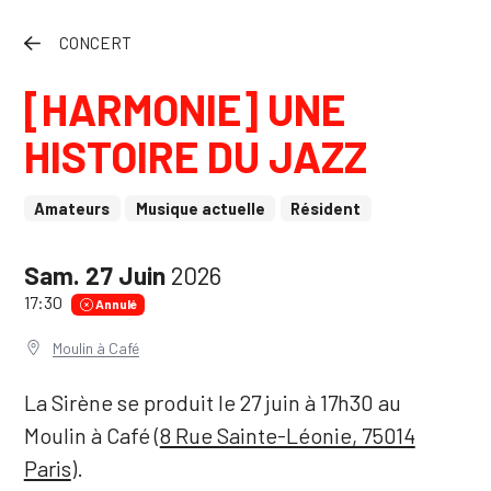
Instagram
CONCERT
Facebook
[HARMONIE] UNE
Youtube
HISTOIRE DU JAZZ
Newsletter
Amateurs
Musique actuelle
Résident
Le Pavillon de la Sirène
Sam.
27
Juin
2026
L'association La Sirène de Paris
17:30
Annulé
Moulin à Café
La Sirène se produit le 27 juin à 17h30 au
Moulin à Café (
8 Rue Sainte-Léonie, 75014
Paris
).