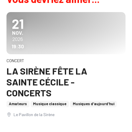
21
NOVEMBRE
NOV.
2026
19:30
CONCERT
LA SIRÈNE FÊTE LA
SAINTE CÉCILE -
CONCERTS
Amateurs
Musique classique
Musiques d'aujourd'hui
Le Pavillon de la Sirène