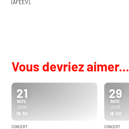
(AFEEV).
Vous devriez aimer..
21
29
NOVEMBRE
NOVEMB
NOV.
NOV.
2026
2026
19:30
16:00
CONCERT
CONCERT