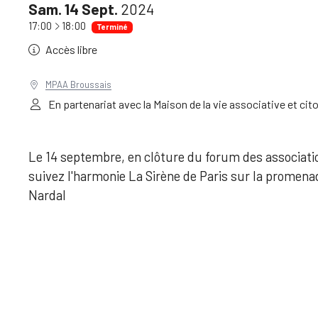
Sam.
14
Sept.
2024
à
17:00
18:00
Terminé
Accès libre
MPAA Broussais
En partenariat avec la Maison de la vie associative et cit
Le 14 septembre, en clôture du forum des associati
suivez l'harmonie La Sirène de Paris sur la promen
Nardal