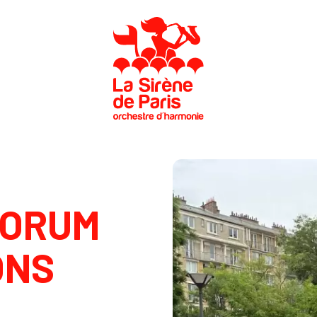
Agenda
FORUM
Nous connaître
Saison musicale
ONS
Actualités
Nous rejoindre