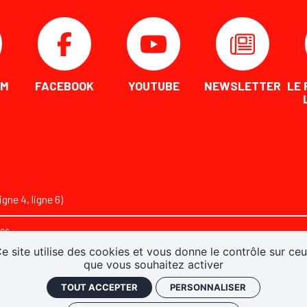
AM
FACEBOOK
YOUTUBE
NEWSLETTER
LE 
gne 4, ligne 6)
ies
e site utilise des cookies et vous donne le contrôle sur ce
que vous souhaitez activer
TOUT ACCEPTER
PERSONNALISER
Facebook
Youtube
Newsletter