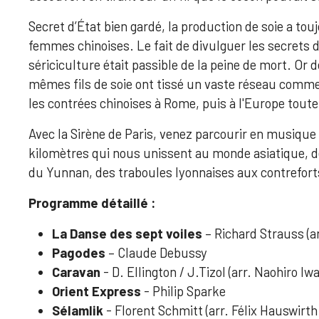
Secret d’État bien gardé, la production de soie a tou
femmes chinoises. Le fait de divulguer les secrets d
sériciculture était passible de la peine de mort. Or d
mêmes fils de soie ont tissé un vaste réseau commerc
les contrées chinoises à Rome, puis à l'Europe toute
Avec la Sirène de Paris, venez parcourir en musique
kilomètres qui nous unissent au monde asiatique, de
du Yunnan, des traboules lyonnaises aux contrefort
Programme détaillé :
La Danse des sept voiles
– Richard Strauss (ar
Pagodes
– Claude Debussy
Caravan
- D. Ellington / J.Tizol (arr. Naohiro Iwa
Orient Express
- Philip Sparke
Sélamlik
- Florent Schmitt (arr. Félix Hauswirth